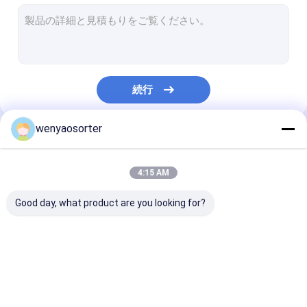
ムギ色の選別機
穀物色の選別機
豆色の選別機
続行
プラスチック色の分類機械
wenyaosorter
多機能色の選別機
私たちのカテゴリー
くだらない色の選別機
4:15 AM
種色の選別機
Good day, what product are you looking for?
金属色の選別機
ベルト色の選別機
Wenyao色の選別機
米色の選別機
ムギ色の選別機
野菜分類機械