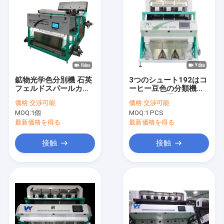
鉱物光学色分別機 石英
3つのシュート192はコ
フェルドスパールカオ
ーヒー豆色の分類機械
リンバリート
Wenyaoを運ぶ
価格:
交渉可能
価格:
交渉可能
MOQ:
1個
MOQ:
1 PCS
最新価格を得る
最新価格を得る
接触
接触
家
プロダクト
ビデオ