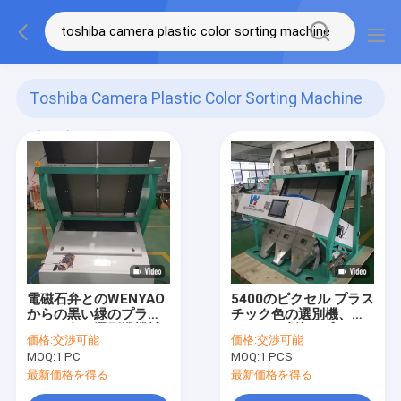
Toshiba Camera Plastic Color Sorting Machine
(120)
電磁石弁とのWENYAO
5400のピクセル プラス
からの黒い緑のプラス
チック色の選別機、
チック色の選別機機械
FPGAの破片のプラスチ
価格:
交渉可能
価格:
交渉可能
ックびんの分類機械
MOQ:
1 PC
MOQ:
1 PCS
最新価格を得る
最新価格を得る