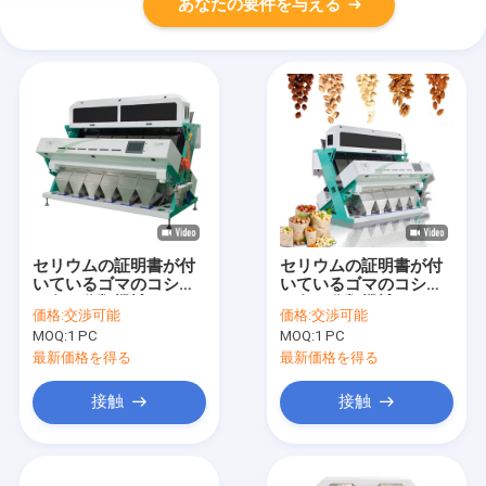
あなたの要件を与える
セリウムの証明書が付
セリウムの証明書が付
いているゴマのコショ
いているゴマのコショ
ウ色の分類機械
ウ色の分類機械
価格:
交渉可能
価格:
交渉可能
MOQ:
1 PC
MOQ:
1 PC
最新価格を得る
最新価格を得る
接触
接触