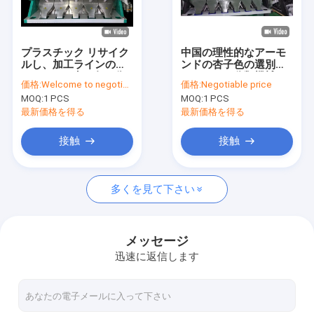
VRショー
私達について
プラスチック リサイク
中国の理性的なアーモ
ルし、加工ラインのた
ンドの杏子色の選別機
工場旅行
めのPlatic赤い色の分
のナットは分類機械を
価格:
Welcome to negotiated
価格:
Negotiable price
類機械
着色する
MOQ:
1 PCS
MOQ:
1 PCS
品質管理
最新価格を得る
最新価格を得る
私達に連絡しなさい
接触
接触
ニュース
多くを見て下さい
引用を要求しなさい
メッセージ
迅速に返信します
Wenyao色の選別機
米色の選別機