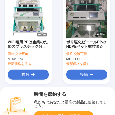
WIFI遠隔PPは企業のた
ポリ塩化ビニールPPの
めのプラスチック分類
HDPEペット微粒または
機械をかわいがる
薄片のためのプラスチ
価格:
交渉可能
価格:
交渉可能
ック色の選別機の高精
MOQ:
1 PC
MOQ:
1 PC
度
最新価格を得る
最新価格を得る
接触
接触
時間を節約する
私たちはあなたと最高の製品に連絡しまし
ょう。