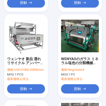
接触
接触
ウェンヤオ 新品 濡れ
WENYAOのガラス ミネ
リサイクル アンバーガ
ラル塩色の分類機械
ラス カラー タイプ ラ
CCDの光学2つの層
価格:
USD31000-32000/set
価格:
Negotiated
イン ガラス カレット
MOQ:
1 PCS
MOQ:
1 PC
カラー タイプ ライン
割れたガラス
最新価格を得る
最新価格を得る
接触
接触