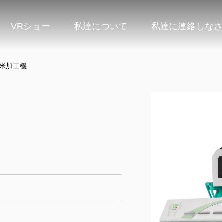
VRショー
私達について
私達に連絡しな
の米加工機