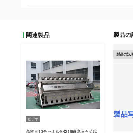
製品の
関連製品
製品の説
製品
ビデオ
高容量10チャネルSS316防腐塩石英鉱