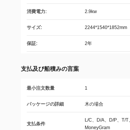
消費電力:
2.9kw
サイズ:
2244*1540*1852mm
保証:
2年
支払及び船積みの言葉
最小注文数量
1
パッケージの詳細
木の場合
L/C、D/A、D/P、
支払条件
MoneyGram