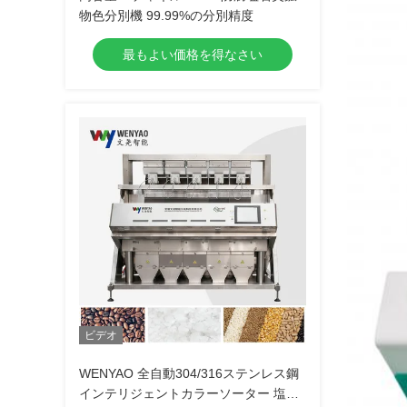
物色分別機 99.99%の分別精度
最もよい価格を得なさい
ビデオ
WENYAO 全自動304/316ステンレス鋼
インテリジェントカラーソーター 塩分