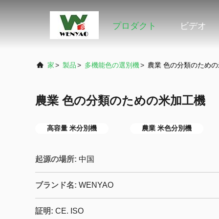
家
プロダクト
ビデオ
家
>
製品
>
多機能色の選別機
>
農業 色の分類のため
農業 色の分類のための米加工機
高容量 米分別機
農業 米色分別機
起源の場所:
中国
ブランド名:
WENYAO
証明:
CE. ISO