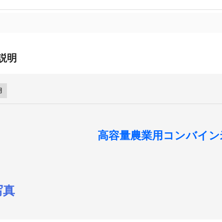
説明
明
高容量農業用コンバイン
写真