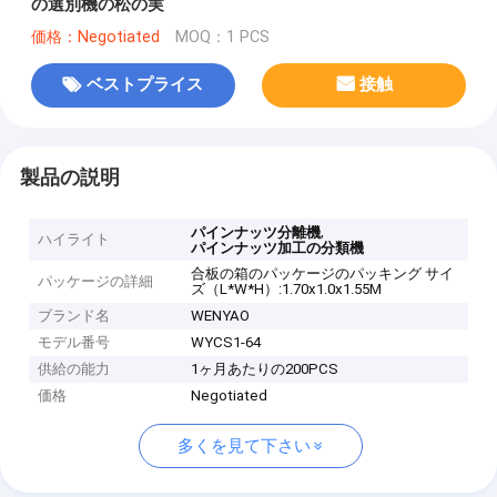
の選別機の松の実
価格：Negotiated
MOQ：1 PCS
ベストプライス
接触
製品の説明
,
パインナッツ分離機
ハイライト
パインナッツ加工の分類機
合板の箱のパッケージのパッキング サイ
パッケージの詳細
ズ（L*W*H）:1.70x1.0x1.55M
ブランド名
WENYAO
モデル番号
WYCS1-64
供給の能力
1ヶ月あたりの200PCS
価格
Negotiated
多くを見て下さい