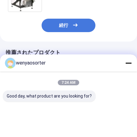
続行
推薦されたプロダクト
wenyaosorter
7:24 AM
Good day, what product are you looking for?
高性能ナッツ色彩選別
WENYAO 高精度 2 チ
WENYAO CE 認
機 ピスタチオ ヘーゼル
ャネル ナッツ カラーソ
ャンネルインテ
ナッツ 松ナッツ クルミ
ルター すべての種類の
ント光学色選別
アーモンド ピーナッツ
ナッツ加工のためのカ
度あらゆる種類
分離機
ビ腐った殻不浄を取り
イナッツグレー
ベストプライス
ベストプライス
ベストプラ
除く
グ