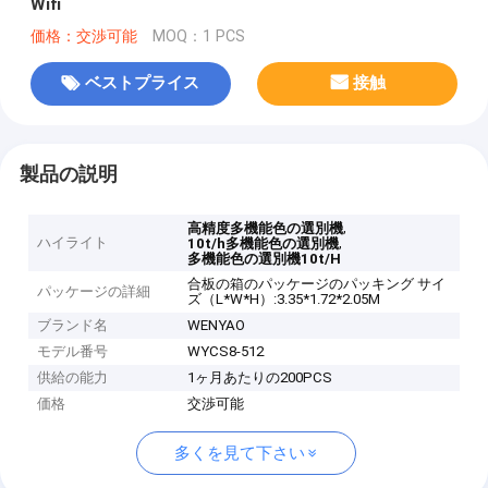
Wifi
価格：交渉可能
MOQ：1 PCS
ベストプライス
接触
製品の説明
,
高精度多機能色の選別機
ハイライト
,
10t/h多機能色の選別機
多機能色の選別機10t/H
合板の箱のパッケージのパッキング サイ
パッケージの詳細
ズ（L*W*H）:3.35*1.72*2.05M
ブランド名
WENYAO
モデル番号
WYCS8-512
供給の能力
1ヶ月あたりの200PCS
価格
交渉可能
多くを見て下さい