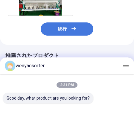
色の選別機Wifi
続行
推薦されたプロダクト
wenyaosorter
2:31 PM
Good day, what product are you looking for?
高品質色彩選別機/鉱
8/512pcs チェイツ 東
5400 東芝 カメ
石/鉱物/小石/石/石英
芝 日本 CCD 2-3t/h ト
トン/時間 選別
用色彩選別機
ランスプット 多機能色
WENYAOの金
分け機
クター
ベストプライス
ベストプライス
ベストプラ