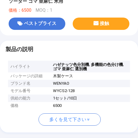
ソーター ゴマ 亜麻仁 米用
価格：6500
MOQ：1
ベストプライス
接触
製品の説明
,
,
ハゼナッツ色分別機
多機能の色分け機
ハイライト
ゴマ 亜麻仁 選別機
パッケージの詳細
木製ケース
ブランド名
WENYAO
モデル番号
WYCS2-128
供給の能力
1セット/10日
価格
6500
多くを見て下さい