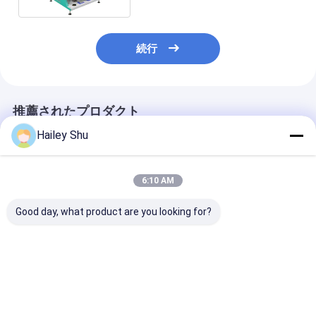
続行
推薦されたプロダクト
Hailey Shu
6:10 AM
Good day, what product are you looking for?
WENYAO インテリジ
WENYAO 予算に適し
高精度米色選別
ェントCCD 512チャン
た小麦粉の色分別機
分離機キビ小麦
ネル 高出力 穀物 カラ
CCD 発泡した穀物除去
ロコシ穀粒キヌ
ーソーター 穀物 トウモ
のための光学分別機
モロコシ形状セ
ロコシ 小麦 米 カラー
ター
ベストプライス
ベストプライス
ベストプラ
ソーター機